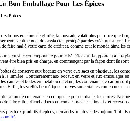
Un Bon Emballage Pour Les Épices
eurs bonus en clous de girofle, la muscade valait plus par once que l’or
serpents venimeux et de cassia était protégé par des créatures ailées. L
de faire mal à votre carte de crédit et, comme tout le monde aime les épi
our la cuisine contemporaine pour le bénéfice qu’ils apportent à vos plats 
ivent être bien pris en charge, en commençant par la façon dont ils sont
boîtes de conserve aux bocaux en verre aux sacs en plastique, les conte
on à la lumière. Contrairement aux bocaux en verre et aux emballages en
es cannes et boîtes en métal ou en étain, les contenants de carton sont p
res. Enfin, les scellés hermétiques trouvés sur certaines contenants en c
utilisation de contenants en composite pour emballer les épices. Nos in
ns de fabrication d’emballages en contact avec les aliments, et recevo
s précieux produits d’épices, demandez un devis dès aujourd’hui. Ils ne 
com/fr/
.