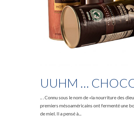
UUHM … CHOC
.. . Connu sous le nom de «la nourriture des dieu
premiers mésoaméricains ont fermenté une bois
de miel. Il a pensé à...