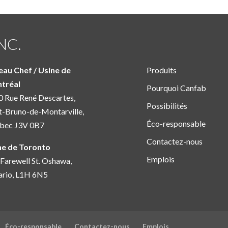
NC.
eau Chef / Usine de
Produits
tréal
Pourquoi Canfab
 Rue René Descartes,
Possibilités
t-Bruno-de-Montarville,
Éco-responsable
bec J3V 0B7
Contactez-nous
ne de Toronto
Emplois
Farewell St. Oshawa,
ario, L1H 6N5
Éco-responsable
Contactez-nous
Emplois