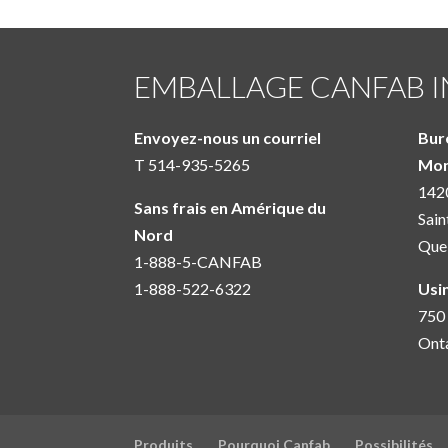
EMBALLAGE CANFAB I
Envoyez-nous un courriel
Bur
T 514-935-5265
Mon
1420
Sans frais en Amérique du
Sain
Nord
Que
1-888-5-CANFAB
1-888-522-6322
Usi
750 
Ont
Produits
Pourquoi Canfab
Possibilités